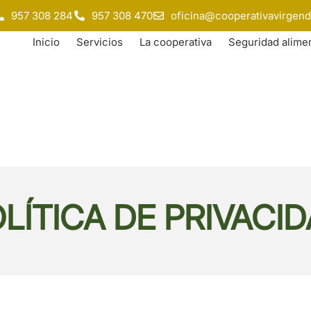
957 308 284
957 308 470
oficina@cooperativavirgend
Inicio
Servicios
La cooperativa
Seguridad alimen
LÍTICA DE PRIVACI