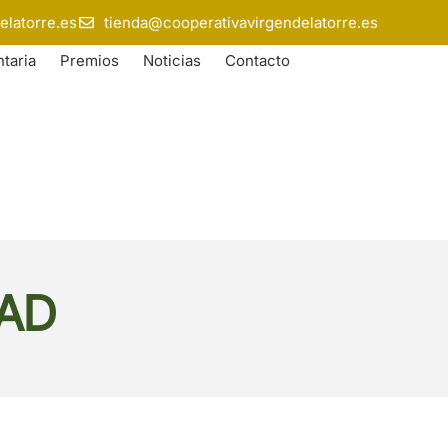
elatorre.es
tienda@cooperativavirgendelatorre.es
taria
Premios
Noticias
Contacto
DAD